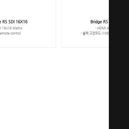
e RS SDI 16X16
Bridge RS HDMI 4X4
DI 16x16 Matrix
- HDMI 4x4 Matrix
Remote control
- 출력 고정모드 (1080i59.94) & D