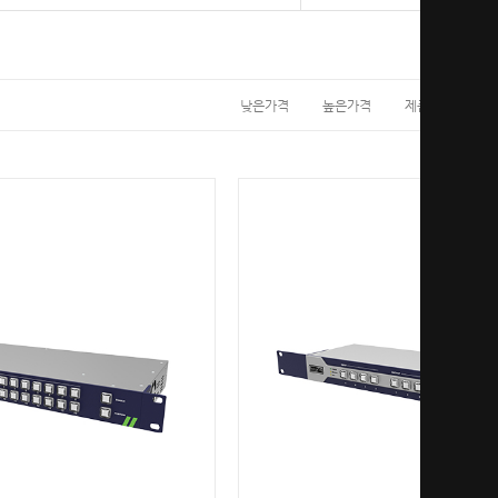
낮은가격
높은가격
제품명
제