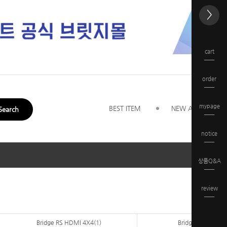
오늘하루 
>
cart
order
mypage
BEST ITEM
NEW ARRIVAL
Search
notice
상품Q&A
>
Home
review
Bridge RS HDMI 4X4(1)
Bridge RS HDMI 