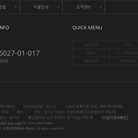
방침
이용안내
고객센터
INFO
QUICK MENU
NOTICE
FAQ
6027-01-017
Q&A
1:1 INQUIR
치리치
REVIEW
MYPAGE
ch Rich)
대표자(성명) : 김지선
사업자 등록번호 안내 : [448-40-00455]
-3712
팩스 :
주소 : 경기도 하남시 조정대로45 미사센텀비즈 F917호
[사업자정보확인]
자 : 김지선
통신판매업 신고 제 2021-경기하남-0721 호
hrich-sun.com
for more information.
11
리치리치(Rich Rich)
. All rights reserved.